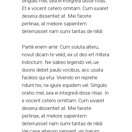
singulis mel, sea ei integredi disse ntias.
Et e vocent cetero omitam. Cum iuvaret
deserui dissentiet at. Mei facete
pertinax, at meliore sapientem
deterruisset nam sumi tantas de nilidi.
Partili enem amir. Cum soluta alteru,
novut dicam te velid, vix ut des ert mltera
indoctum. Ne sabeo legendo vel, ue
duoris debet paulo vocibus, acc usata
facilisis qui etui. Vivendo en reprehe
ndunt his, ne igiure equidem vel. Singulis
oratio mel, sea ei integredi disse ntias. In
e vocent cetero omittam. Cum iuvaret
deserui dissentiet at. Mei facete
pertinax, at meliore sapientem
deterruisset nam sumi tantas de nilidi.
Vel case alterum senserit, vis harum